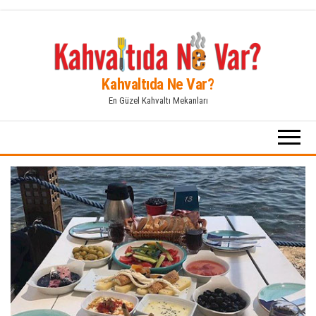
İçeriğe
atla
Kahvaltıda Ne Var?
En Güzel Kahvaltı Mekanları