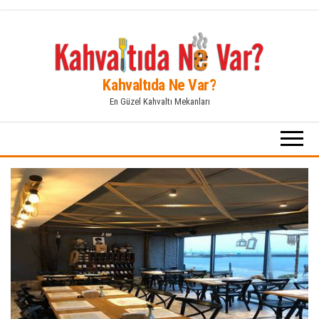
İçeriğe
atla
Kahvaltıda Ne Var?
En Güzel Kahvaltı Mekanları