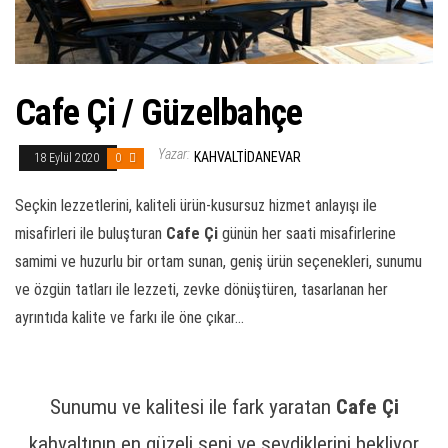
Cafe Çi / Güzelbahçe
Yazar:
KAHVALTIDANEVAR
18 Eylül 2020
0
Seçkin lezzetlerini, kaliteli ürün-kusursuz hizmet anlayışı ile
misafirleri ile buluşturan
Cafe Çi
günün her saati misafirlerine
samimi ve huzurlu bir ortam sunan, geniş ürün seçenekleri, sunumu
ve özgün tatları ile lezzeti, zevke dönüştüren, tasarlanan her
ayrıntıda kalite ve farkı ile öne çıkar…
Sunumu ve kalitesi ile fark yaratan
Cafe Çi
kahvaltının en güzeli seni ve sevdiklerini bekliyor